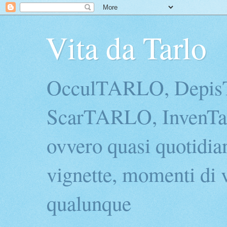
Vita da Tarlo
OcculTARLO, Depi
ScarTARLO, InvenTarl
ovvero quasi quotidian
vignette, momenti di v
qualunque