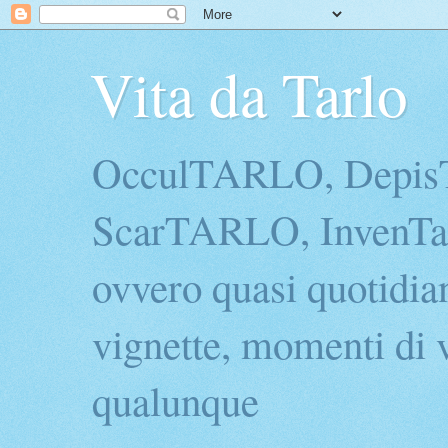
Vita da Tarlo
OcculTARLO, Depi
ScarTARLO, InvenTarl
ovvero quasi quotidian
vignette, momenti di v
qualunque