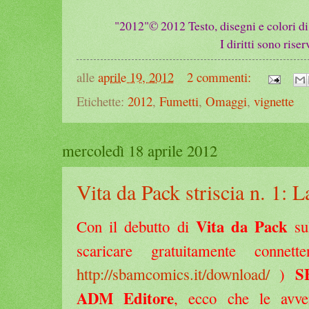
"2012"
© 2012
Testo, disegni e colori di
I diritti sono riser
alle
aprile 19, 2012
2 commenti:
Etichette:
2012
,
Fumetti
,
Omaggi
,
vignette
mercoledì 18 aprile 2012
Vita da Pack striscia n. 1: L
Vita da Pack
Con il debutto di
sul
scaricare gratuitamente connet
S
http://sbamcomics.it/download/
)
ADM Editore
, ecco che le avven