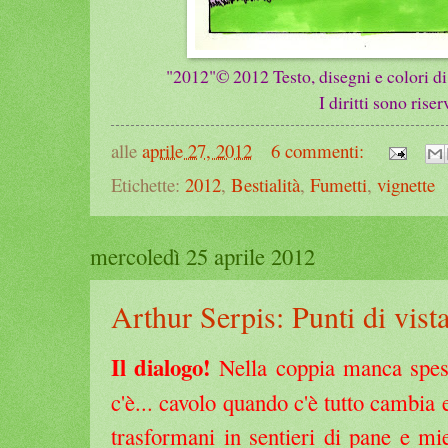
"2012"
© 2012
Testo, disegni e colori di
I diritti sono riser
alle
aprile 27, 2012
6 commenti:
Etichette:
2012
,
Bestialità
,
Fumetti
,
vignette
mercoledì 25 aprile 2012
Arthur Serpis: Punti di vist
Il dialogo!
Nella coppia manca spes
c'è... cavolo quando c'è tutto cambia e 
trasformani in sentieri di pane e mi