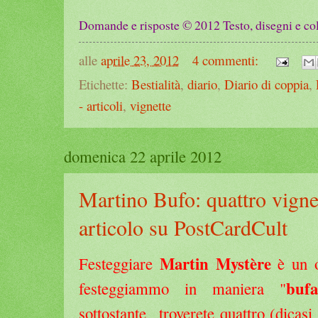
Domande e risposte © 2012
Testo, disegni e col
alle
aprile 23, 2012
4 commenti:
Etichette:
Bestialità
,
diario
,
Diario di coppia
,
- articoli
,
vignette
domenica 22 aprile 2012
Martino Bufo: quattro vignet
articolo su PostCardCult
Martin Mystère
Festeggiare
è un o
bufa
festeggiammo in maniera "
sottostante troverete quattro (dica