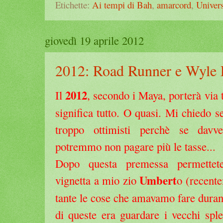
Etichette:
Ai tempi di Bah
,
amarcord
,
Univer
giovedì 19 aprile 2012
2012: Road Runner e Wyle 
2012
Il
, secondo i Maya, porterà via t
significa tutto. O quasi. Mi chiedo 
troppo ottimisti perchè se davver
potremmo non pagare più le tasse...
Dopo questa premessa permettet
Umbert
vignetta a mio zio
o (recent
tante le cose che amavamo fare durant
di queste era guardare i vecchi sple