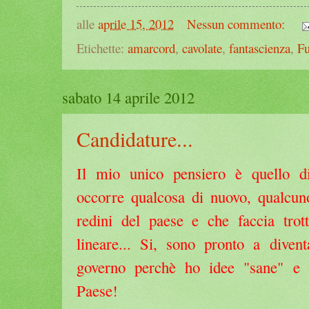
alle
aprile 15, 2012
Nessun commento:
Etichette:
amarcord
,
cavolate
,
fantascienza
,
Fu
sabato 14 aprile 2012
Candidature...
Il mio unico pensiero è quello d
occorre qualcosa di nuovo, qualcu
redini del paese e che faccia tro
lineare... Si, sono pronto a dive
governo perchè ho idee "sane" e i
Paese!