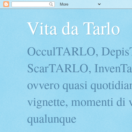
Vita da Tarlo
OcculTARLO, Depi
ScarTARLO, InvenTarl
ovvero quasi quotidian
vignette, momenti di v
qualunque