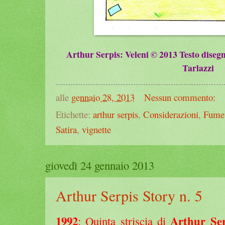
Arthur Serpis
: Veleni
©
201
3
Testo disegn
Tarlazzi
alle
gennaio 28, 2013
Nessun commento:
Etichette:
arthur serpis
,
Considerazioni
,
Fumet
Satira
,
vignette
giovedì 24 gennaio 2013
Arthur Serpis Story n. 5
1992
Arthur Ser
: Quinta striscia di