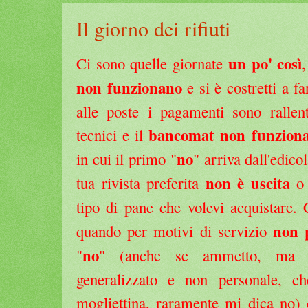
Il giorno dei rifiuti
un po' così
Ci sono quelle giornate
non funzionano
e si è costretti a fa
alle poste i pagamenti sono rallen
bancomat non funzion
tecnici e il
no
in cui il primo "
" arriva dall'edico
non è uscita
tua rivista preferita
o 
tipo di pane che volevi acquistare. 
non 
quando per motivi di servizio
no
"
" (anche se ammetto, ma q
generalizzato e non personale, c
mogliettina, raramente mi dica no) 