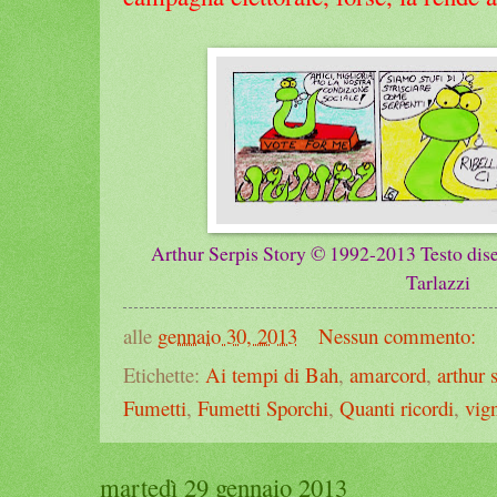
Arthur Serpis Story ©
1992-
201
3
Testo dise
Tarlazzi
alle
gennaio 30, 2013
Nessun commento:
Etichette:
Ai tempi di Bah
,
amarcord
,
arthur 
Fumetti
,
Fumetti Sporchi
,
Quanti ricordi
,
vign
martedì 29 gennaio 2013