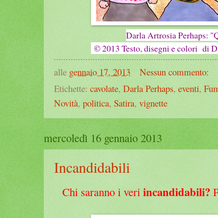
Darla Artrosia Perhaps: "
© 2013 Testo, disegni e colori di Da
alle
gennaio 17, 2013
Nessun commento:
Etichette:
cavolate
,
Darla Perhaps
,
eventi
,
Fum
Novità
,
politica
,
Satira
,
vignette
mercoledì 16 gennaio 2013
Incandidabili
incandidabili?
Chi saranno i veri
P