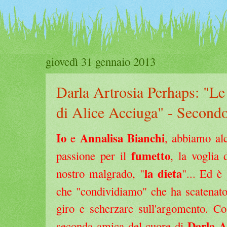
giovedì 31 gennaio 2013
Darla Artrosia Perhaps: "Le 
di Alice Acciuga" - Second
Io
Annalisa Bianchi
e
, abbiamo al
fumetto
passione per il
, la voglia
la dieta
nostro malgrado, "
"... Ed è
che "condividiamo" che ha scatenato 
giro e scherzare sull'argomento. C
Darla A
seconda amica del cuore di