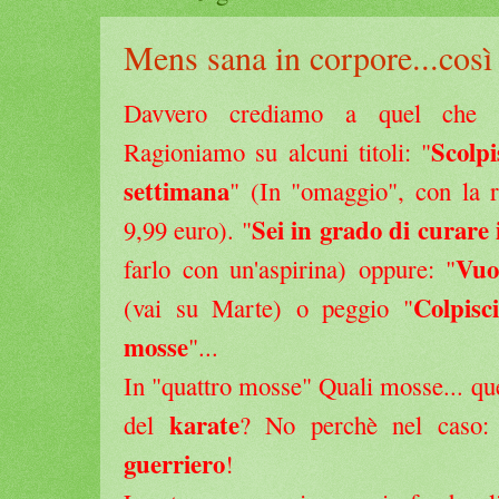
Mens sana in corpore...così
Davvero crediamo a quel che 
Scolpi
Ragioniamo su alcuni titoli: "
settimana
" (In "omaggio", con la ri
Sei in grado di curare 
9,99 euro). "
Vuo
farlo con un'aspirina) oppure: "
Colpisc
(vai su Marte) o peggio "
mosse
"...
In "quattro mosse" Quali mosse... qu
karate
del
? No perchè nel caso
guerriero
!