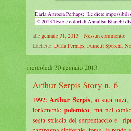
Darla Artrosia Perhaps: "Le diete impossibili
© 2013 Testo e colori di Annalisa Bianchi dis
alle
gennaio 31, 2013
Nessun commento:
Etichette:
Darla Perhaps
,
Fumetti Sporchi
,
No
mercoledì 30 gennaio 2013
Arthur Serpis Story n. 6
Arthur Serpis
1992:
, ai suoi inizi
polemico
fortemente
, ma nel con
sesta striscia del serpentaccio e rip
campagna elettorale, forse, la rende 