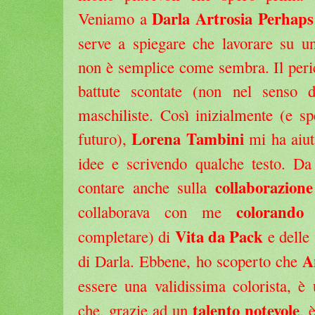
Darla Artrosia Perhaps
Veniamo a
serve a spiegare che lavorare su u
non è semplice come sembra. Il peric
battute scontate (non nel senso d
maschiliste. Così inizialmente (e sp
Lorena Tambini
futuro),
mi ha aiut
idee e scrivendo qualche testo. Da
collaborazione
contare anche sulla
colorando
collaborava con me
l
Vita da Pack
completare) di
e delle 
A
di Darla. Ebbene, ho scoperto che
essere una validissima colorista, è 
talento notevole
che, grazie ad un
, 