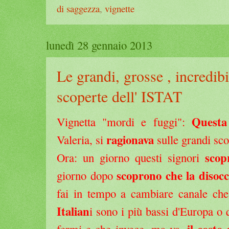
di saggezza
,
vignette
lunedì 28 gennaio 2013
Le grandi, grosse , incredib
scoperte dell' ISTAT
Questa
Vignetta "mordi e fuggi":
ragionava
Valeria, si
sulle grandi sco
scop
Ora: un giorno questi signori
scoprono che la diso
giorno dopo
fai in tempo a cambiare canale ch
Italian
i sono i più bassi d'Europa o 