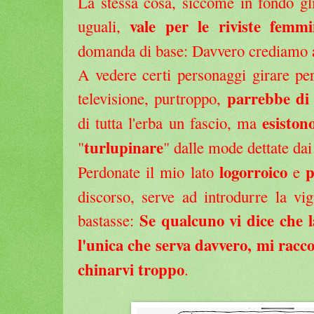
La stessa cosa, siccome in fondo gl
vale per le riviste femmin
uguali,
domanda di base: Davvero crediamo a
A vedere certi personaggi girare per 
parrebbe di 
televisione, purtroppo,
esiston
di tutta l'erba un fascio, ma
turlupinare
"
" dalle mode dettate da
logorroico
p
Perdonate il mio lato
e
discorso, serve ad introdurre la vig
Se qualcuno vi dice che l
bastasse:
l'unica che serva davvero, mi racc
chinarvi troppo
.