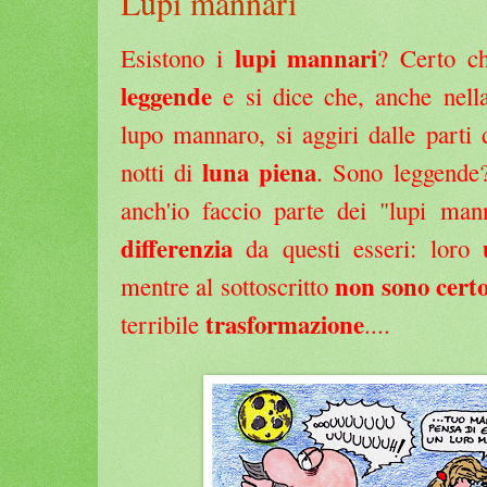
Lupi mannari
lupi mannari
Esistono i
? Certo ch
leggende
e si dice che, anche nel
lupo mannaro, si aggiri dalle parti
luna piena
notti di
. Sono leggend
anch'io faccio parte dei "lupi ma
differenzia
da questi esseri: loro
non sono certo 
mentre al sottoscritto
trasformazione
terribile
....