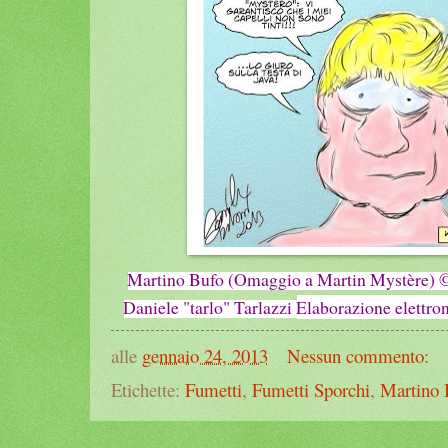
M
artino Bufo (Omaggio a Martin Mystère)
Daniele "tarlo" Tarlazz
i
Elaborazione elettron
alle
gennaio 24, 2013
Nessun commento:
Etichette:
Fumetti
,
Fumetti Sporchi
,
Martino 