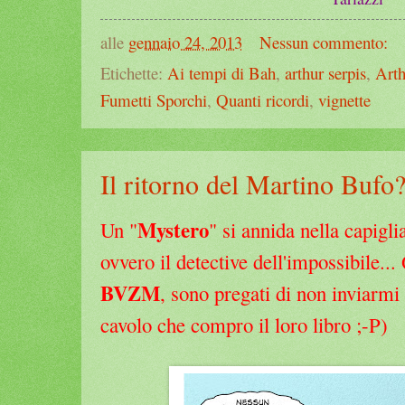
alle
gennaio 24, 2013
Nessun commento:
Etichette:
Ai tempi di Bah
,
arthur serpis
,
Arth
Fumetti Sporchi
,
Quanti ricordi
,
vignette
Il ritorno del Martino Bufo
Mystero
Un "
" si annida nella capigli
ovvero il detective dell'impossibile..
BVZM
, sono pregati di non inviarm
cavolo che compro il loro libro ;-P)