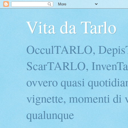
Vita da Tarlo
OcculTARLO, Depi
ScarTARLO, InvenTarl
ovvero quasi quotidian
vignette, momenti di v
qualunque