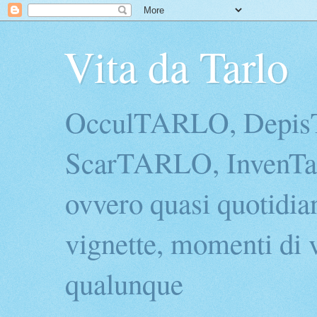
Vita da Tarlo
OcculTARLO, Depi
ScarTARLO, InvenTarl
ovvero quasi quotidian
vignette, momenti di v
qualunque