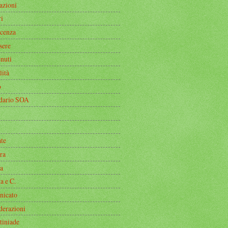
azioni
i
icenza
sere
nuti
lità
o
dario SOA
ate
ra
a
a e C.
icato
derazioni
tiniade