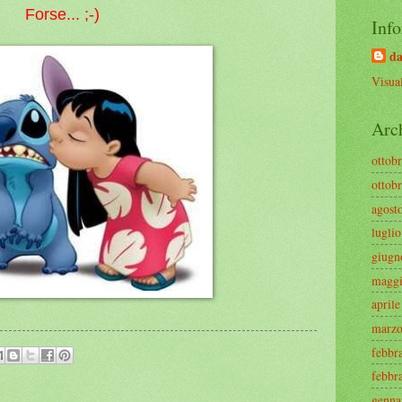
Forse... ;-)
Info
da
Visual
Arc
ottob
ottob
agost
lugli
giugn
maggi
april
marzo
febbr
febbr
genna