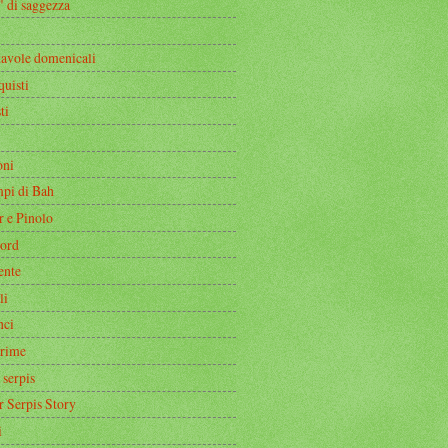
" di saggezza
tavole domenicali
quisti
ti
oni
mpi di Bah
r e Pinolo
ord
ente
li
nci
rime
 serpis
r Serpis Story
i