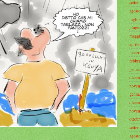
sette
agost
lugli
giugn
maggi
april
marzo
febbr
genna
dicem
novem
genna
dicem
novem
ottob
sette
agost