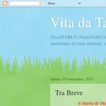
Vita da T
OcculTARLO, DepisTARLO, Bo
quotidiano di varie amenità, s
sabato 19 novembre 2011
Tra Breve
Il ritorno di V