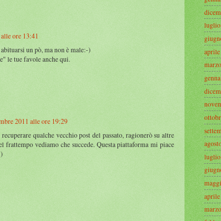
dicem
lugli
alle ore 13:41
giugn
 abituarsi un pò, ma non è male:-)
april
" le tue favole anche qui.
marzo
genna
dicem
novem
ottob
mbre 2011 alle ore 19:29
sette
recuperare qualche vecchio post del passato, ragionerò su altre
agost
Nel frattempo vediamo che succede. Questa piattaforma mi piace
-)
lugli
giugn
maggi
april
marzo