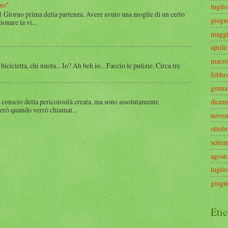
zo"
lugli
 1 Giorno prima della partenza. Avere avuto una moglie di un certo
giugn
onare la vi...
maggi
april
marzo
 bicicletta, chi nuota... Io? Ah beh io... Faccio le pulizie. Circa tre
febbr
genna
 conscio della pericolosità creata, ma sono assolutamente
dicem
rerò quando verrò chiamat...
novem
ottob
sette
agost
lugli
giugn
Etic