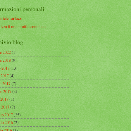
rmazioni personali
niele tarlazzi
izza il mio profilo completo
hivio blog
re 2022
(1)
re 2018
(9)
o 2017
(13)
o 2017
(4)
o 2017
(7)
o 2017
(4)
e 2017
(1)
 2017
(7)
aio 2017
(25)
aio 2016
(2)
io 2016
(3)