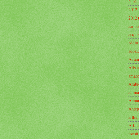
"pirle
2012
2012 
aar ac
acquis
addio
adozi
Ai te
Aliste
amarc
Ambi
anima
Annu
Antep
arthur
Arthu
ascolt