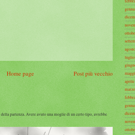
febbr
genna
dicem
novem
ottob
sette
agost
lugli
giugn
Home page
Post più vecchio
maggi
april
marzo
febbr
genna
dicem
 della partenza. Avere avuto una moglie di un certo tipo, avrebbe
novem
ottob