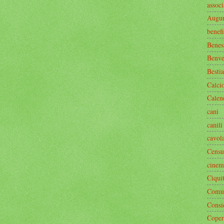
associ
Augur
benef
Benes
Benve
Bestia
Calci
Calen
cani
canili
cavol
Censu
cinem
Ciquit
Comun
Consi
Coper