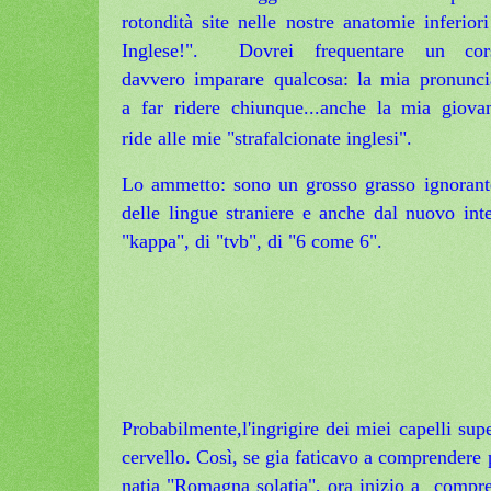
rotondità site nelle nostre anatomie inferior
Inglese!". D
ovrei frequentare un co
davvero imparare qualcosa: la mia pronuncia
a far ridere chiunque...anche la mia giova
ride alle mie "strafalcionate inglesi".
Lo ammetto: sono un grosso grasso ignoran
delle lingue straniere e anche dal nuovo inte
"kappa", di "tvb", di "6 come 6".
Probabilmente,l'ingrigire dei miei capelli supe
cervello. Così, se gia
faticavo a comprendere p
natia "Romagna solatia", ora inizio a compren