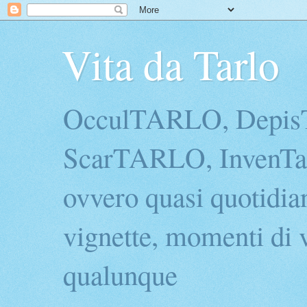
Vita da Tarlo
OcculTARLO, Depi
ScarTARLO, InvenTarl
ovvero quasi quotidian
vignette, momenti di v
qualunque