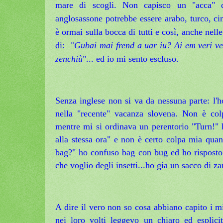
mare di scogli.
Non capisco un "acca" d
anglosassone potrebbe essere arabo, turco, c
è ormai sulla bocca di tutti e così, anche nelle
"
di:
Gubai mai frend a uar iu? Ai em veri ve
zenchiù
"... ed io mi sento escluso.
Senza inglese non si va da nessuna parte: l'h
nella "recente" vacanza slovena. Non è col
mentre mi si ordinava un perentorio "Turn!" h
alla stessa ora" e
non è certo colpa mia qua
bag?" ho confuso bag con bug ed ho risposto 
che voglio degli insetti...ho gia un sacco di z
A dire il vero non so cosa abbiano capito i mi
nei loro volti leggevo un chiaro ed esplicito