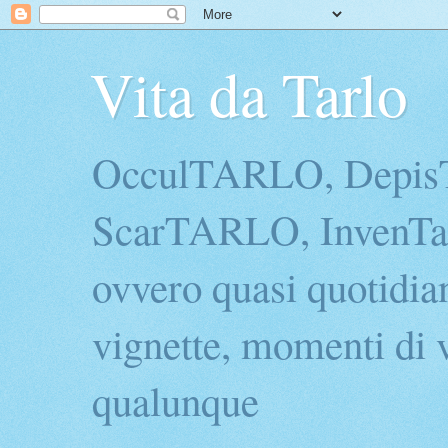
Vita da Tarlo
OcculTARLO, Depi
ScarTARLO, InvenTarl
ovvero quasi quotidian
vignette, momenti di v
qualunque