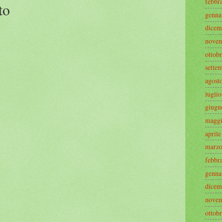
febbr
to
genna
dicem
novem
ottob
sette
agost
lugli
giugn
maggi
april
marzo
febbr
genna
dicem
novem
ottob