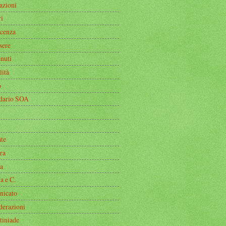
azioni
i
icenza
sere
nuti
lità
o
dario SOA
ate
ra
a
a e C.
icato
derazioni
tiniade