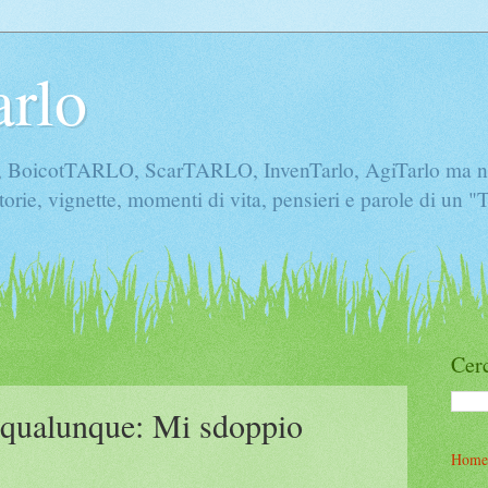
arlo
icotTARLO, ScarTARLO, InvenTarlo, AgiTarlo ma non 
torie, vignette, momenti di vita, pensieri e parole di un 
Cerc
o qualunque: Mi sdoppio
Home