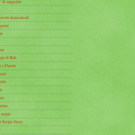
" di saggezza
tavole domenicali
quisti
ti
oni
mpi di Bah
r e Pinolo
ord
ente
li
nci
rime
 serpis
r Serpis Story
i