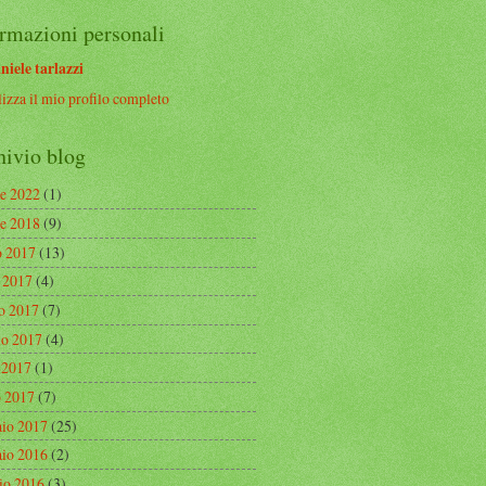
rmazioni personali
niele tarlazzi
izza il mio profilo completo
hivio blog
re 2022
(1)
re 2018
(9)
o 2017
(13)
o 2017
(4)
o 2017
(7)
o 2017
(4)
e 2017
(1)
 2017
(7)
aio 2017
(25)
aio 2016
(2)
io 2016
(3)