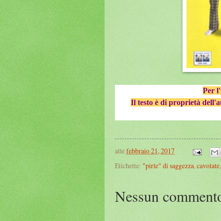
Per 
Il testo è di proprietà dell'
alle
febbraio 21, 2017
Etichette:
"pirle" di saggezza
,
cavolate
Nessun comment