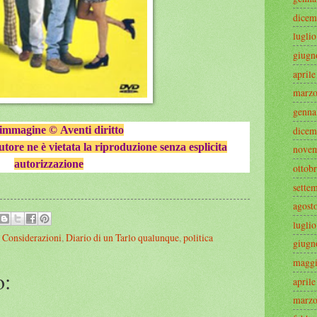
dicem
lugli
giugn
april
marzo
genna
dicem
l'immagine
©
Aventi diritto
autore ne è vietata la riproduzione senza esplicita
novem
autorizzazione
ottob
sette
agost
lugli
,
Considerazioni
,
Diario di un Tarlo qualunque
,
politica
giugn
maggi
o:
april
marzo