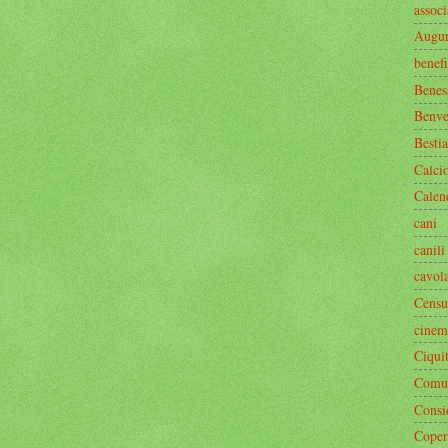
associ
Augur
benef
Benes
Benve
Bestia
Calci
Calen
cani
canili
cavol
Censu
cinem
Ciquit
Comun
Consi
Coper