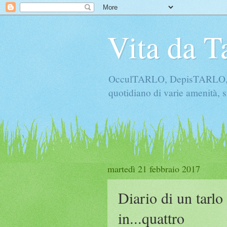
Vita da T
OcculTARLO, DepisTARLO, Bo
quotidiano di varie amenità, s
martedì 21 febbraio 2017
Diario di un tarl
in...quattro