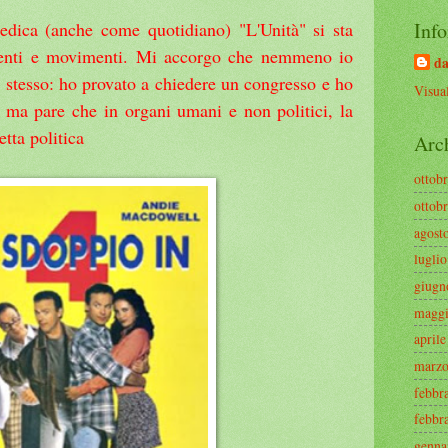
Info
redica (anche come quotidiano) "L'Unità" si sta
rrenti e movimenti. Mi accorgo che nemmeno io
da
stesso: ho provato a chiedere un congresso e ho
Visual
, ma pare che in organi umani e non politici, la
tta politica
Arc
ottob
ottob
agost
lugli
giugn
maggi
april
marzo
febbr
febbr
genna