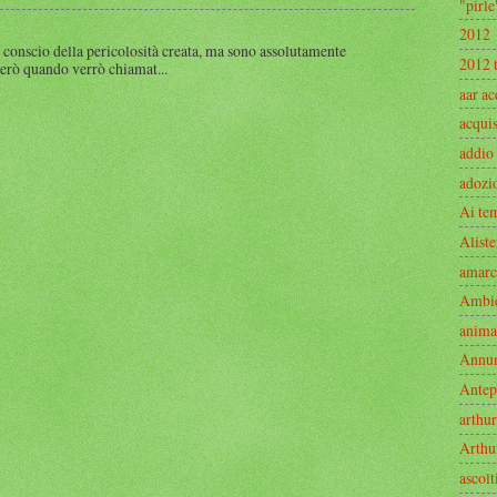
"pirle
2012
 conscio della pericolosità creata, ma sono assolutamente
2012 
rerò quando verrò chiamat...
aar ac
acquis
addio
adozi
Ai te
Aliste
amarc
Ambi
anima
Annu
Antep
arthur
Arthu
ascolt