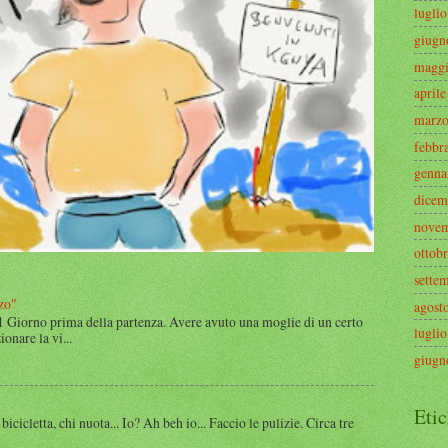
lugli
giugn
maggi
april
marzo
febbr
genna
dicem
novem
ottob
sette
zo"
agost
 1 Giorno prima della partenza. Avere avuto una moglie di un certo
lugli
onare la vi...
giugn
Etic
 bicicletta, chi nuota... Io? Ah beh io... Faccio le pulizie. Circa tre