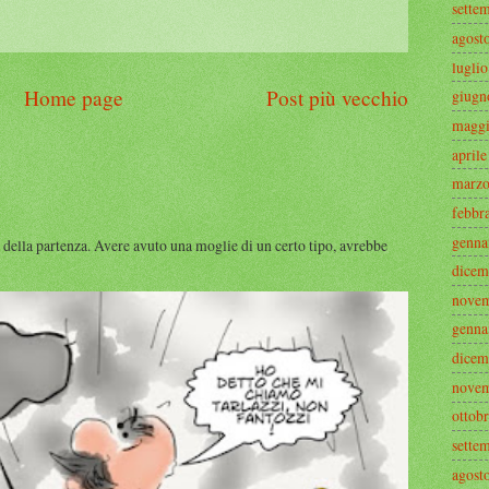
sette
agost
lugli
Home page
Post più vecchio
giugn
maggi
april
marzo
febbr
genna
 della partenza. Avere avuto una moglie di un certo tipo, avrebbe
dicem
novem
genna
dicem
novem
ottob
sette
agost