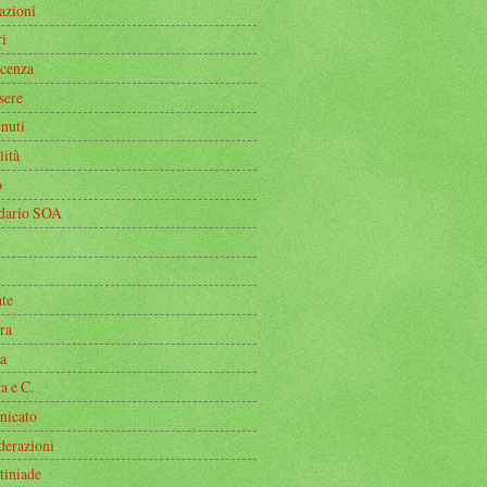
azioni
i
icenza
sere
nuti
lità
o
dario SOA
ate
ra
a
a e C.
icato
derazioni
tiniade