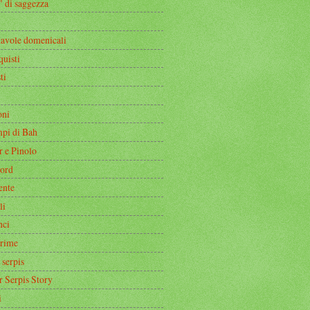
" di saggezza
tavole domenicali
quisti
ti
oni
mpi di Bah
r e Pinolo
ord
ente
li
nci
rime
 serpis
r Serpis Story
i