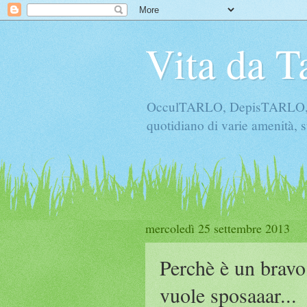
Vita da T
OcculTARLO, DepisTARLO, Bo
quotidiano di varie amenità, s
mercoledì 25 settembre 2013
Perchè è un bravo
vuole sposaaar...