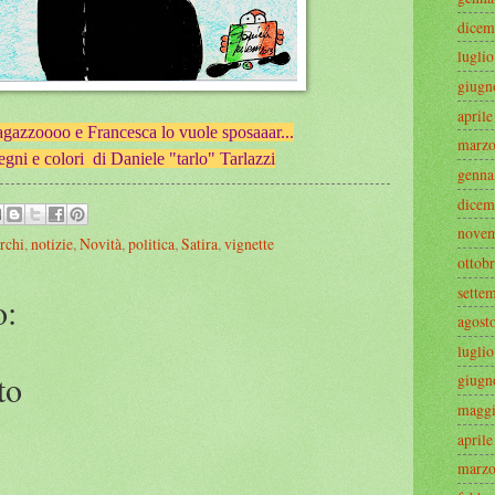
dicem
lugli
giugn
april
agazzoooo e Francesca lo vuole sposaaar...
marzo
gni e colori di Daniele "tarlo" Tarlazzi
genna
dicem
novem
rchi
,
notizie
,
Novità
,
politica
,
Satira
,
vignette
ottob
sette
o:
agost
lugli
to
giugn
maggi
april
marzo