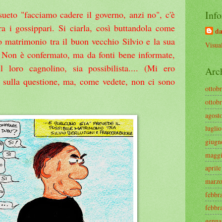
Info
nsueto "facciamo cadere il governo, anzi no", c'è
tra i gossippari. Si ciarla, così buttandola come
da
ro matrimonio tra il buon vecchio Silvio e la sua
Visual
 Non è confermato, ma da fonti bene informate,
loro cagnolino, sia possibilista.... (Mi ero
Arc
 sulla questione, ma, come vedete, non ci sono
ottob
ottob
agost
lugli
giugn
maggi
april
marzo
febbr
febbr
genna