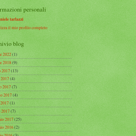
rmazioni personali
niele tarlazzi
izza il mio profilo completo
hivio blog
re 2022
(1)
re 2018
(9)
o 2017
(13)
o 2017
(4)
o 2017
(7)
o 2017
(4)
e 2017
(1)
 2017
(7)
aio 2017
(25)
aio 2016
(2)
io 2016
(3)