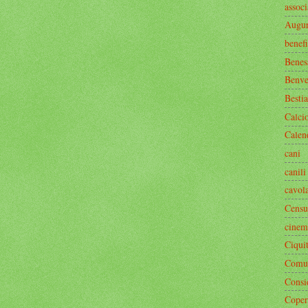
associ
Augur
benef
Benes
Benve
Bestia
Calci
Calen
cani
canili
cavol
Censu
cinem
Ciquit
Comun
Consi
Coper