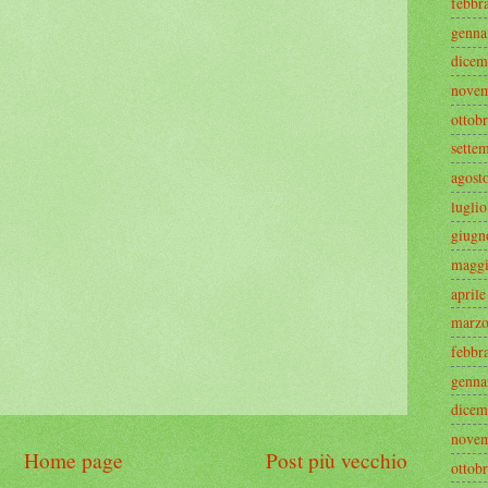
febbr
genna
dicem
novem
ottob
sette
agost
lugli
giugn
maggi
april
marzo
febbr
genna
dicem
novem
Home page
Post più vecchio
ottob