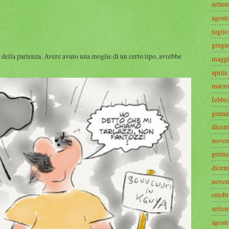
sette
agost
lugli
giugn
 della partenza. Avere avuto una moglie di un certo tipo, avrebbe
maggi
april
marzo
febbr
genna
dicem
novem
genna
dicem
novem
ottob
sette
agost