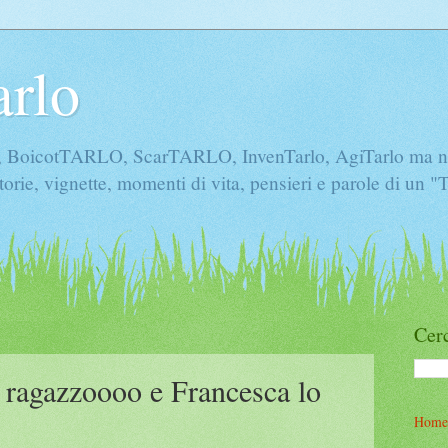
arlo
icotTARLO, ScarTARLO, InvenTarlo, AgiTarlo ma non 
torie, vignette, momenti di vita, pensieri e parole di un 
Cerc
 ragazzoooo e Francesca lo
Home