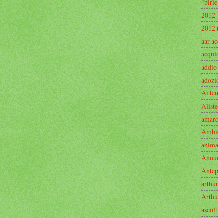
"pirle
2012
2012 
aar ac
acquis
addio
adozi
Ai te
Aliste
amarc
Ambi
anima
Annu
Antep
arthur
Arthu
ascolt