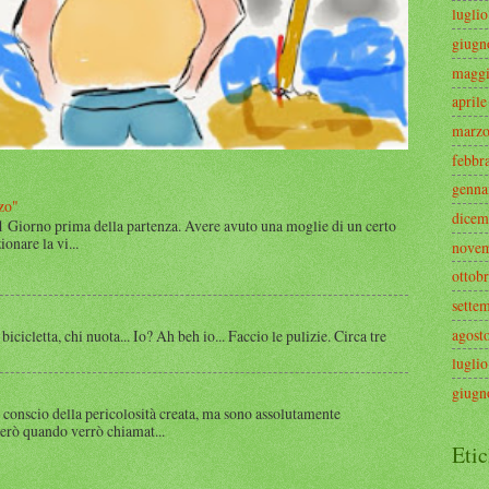
lugli
giugn
maggi
april
marzo
febbr
genna
zo"
dicem
 1 Giorno prima della partenza. Avere avuto una moglie di un certo
onare la vi...
novem
ottob
sette
agost
 bicicletta, chi nuota... Io? Ah beh io... Faccio le pulizie. Circa tre
lugli
giugn
 conscio della pericolosità creata, ma sono assolutamente
rerò quando verrò chiamat...
Etic