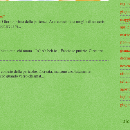
lugli
giugn
zo"
maggi
 1 Giorno prima della partenza. Avere avuto una moglie di un certo
onare la vi...
april
marzo
febbr
genna
 bicicletta, chi nuota... Io? Ah beh io... Faccio le pulizie. Circa tre
dicem
novem
 conscio della pericolosità creata, ma sono assolutamente
ottob
rerò quando verrò chiamat...
sette
agost
lugli
giugn
Etic