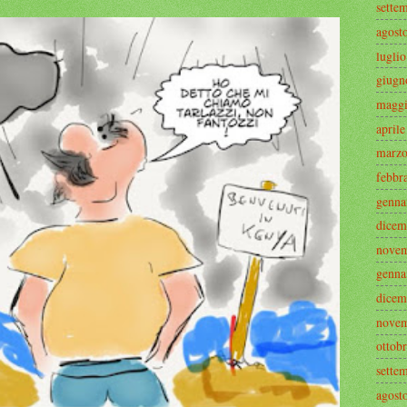
sette
agost
lugli
giugn
maggi
april
marzo
febbr
genna
dicem
novem
genna
dicem
novem
ottob
sette
agost