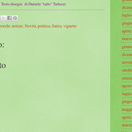
 Testo disegni di Daniele "tarlo" Tarlazzi
dicem
lugli
giugn
porchi
,
notizie
,
Novità
,
politica
,
Satira
,
vignette
april
marzo
o:
genna
dicem
to
novem
ottob
sette
agost
lugli
giugn
maggi
april
marzo