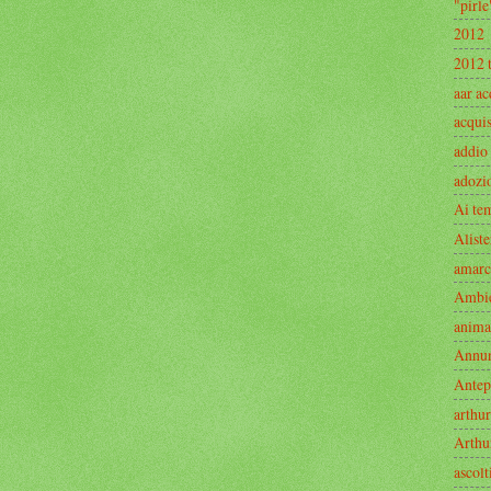
"pirle
2012
2012 
aar ac
acquis
addio
adozi
Ai te
Aliste
amarc
Ambi
anima
Annu
Antep
arthur
Arthu
ascolt