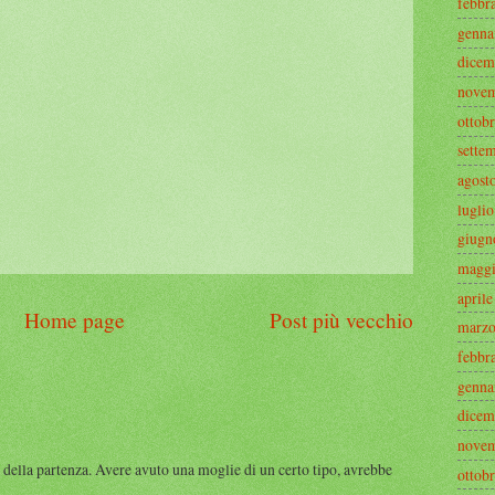
febbr
genna
dicem
novem
ottob
sette
agost
lugli
giugn
maggi
april
Home page
Post più vecchio
marzo
febbr
genna
dicem
novem
 della partenza. Avere avuto una moglie di un certo tipo, avrebbe
ottob