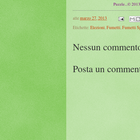
Puzzle...© 2013
alle
marzo 27, 2013
Etichette:
Elezioni
,
Fumetti
,
Fumetti S
Nessun comment
Posta un commen