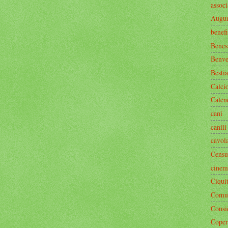
associ
Augur
benef
Benes
Benve
Bestia
Calci
Calen
cani
canili
cavol
Censu
cinem
Ciquit
Comun
Consi
Coper