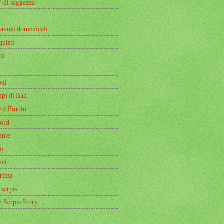
" di saggezza
tavole domenicali
quisti
ti
oni
mpi di Bah
r e Pinolo
ord
ente
li
nci
rime
 serpis
r Serpis Story
i