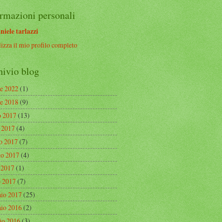
rmazioni personali
niele tarlazzi
izza il mio profilo completo
hivio blog
re 2022
(1)
re 2018
(9)
o 2017
(13)
o 2017
(4)
o 2017
(7)
o 2017
(4)
e 2017
(1)
 2017
(7)
aio 2017
(25)
aio 2016
(2)
io 2016
(3)