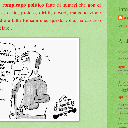
rompicapo politico
e
fatto di numeri che non ci
Info
ca, casta, pretese, diritti, doveri, maleducazione
da
dio affatto Bersani che, questa volta, ha davvero
Visual
lare...
Arc
ottob
ottob
agost
lugli
giugn
maggi
april
marzo
febbr
febbr
genna