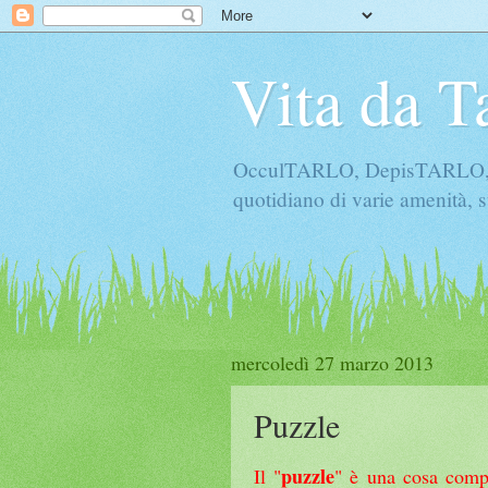
Vita da T
OcculTARLO, DepisTARLO, Bo
quotidiano di varie amenità, s
mercoledì 27 marzo 2013
Puzzle
puzzle
Il "
" è una cosa compl