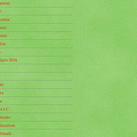
azioni
i
icenza
sere
nuti
lità
o
dario SOA
ate
ra
a
a e C.
icato
derazioni
tiniade