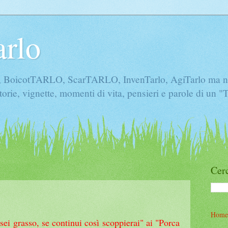
arlo
icotTARLO, ScarTARLO, InvenTarlo, AgiTarlo ma non 
torie, vignette, momenti di vita, pensieri e parole di un 
Cerc
Home
sei grasso, se continui così scoppierai" ai "Porca