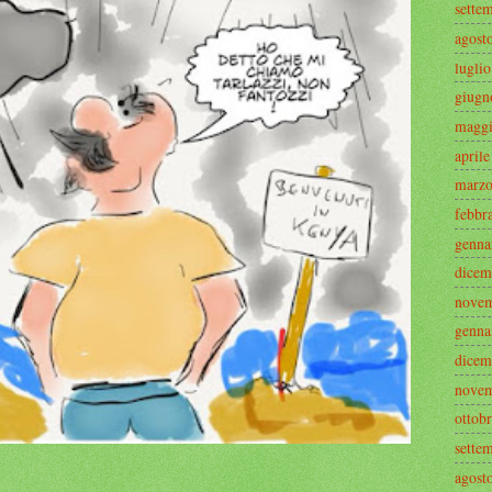
sette
agost
lugli
giugn
maggi
april
marzo
febbr
genna
dicem
novem
genna
dicem
novem
ottob
sette
agost