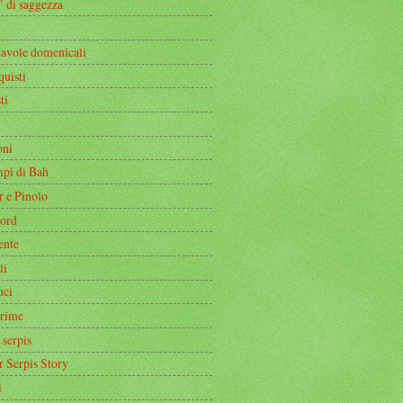
" di saggezza
tavole domenicali
quisti
ti
oni
mpi di Bah
r e Pinolo
ord
ente
li
nci
rime
 serpis
r Serpis Story
i