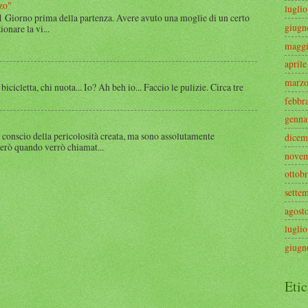
zo"
lugli
 1 Giorno prima della partenza. Avere avuto una moglie di un certo
giugn
onare la vi...
maggi
april
marzo
 bicicletta, chi nuota... Io? Ah beh io... Faccio le pulizie. Circa tre
febbr
genna
 conscio della pericolosità creata, ma sono assolutamente
dicem
rerò quando verrò chiamat...
novem
ottob
sette
agost
lugli
giugn
Etic