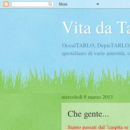
Vita da T
OcculTARLO, DepisTARLO, Bo
quotidiano di varie amenità, s
mercoledì 6 marzo 2013
Che gente...
Siamo passati dal "caspita se 