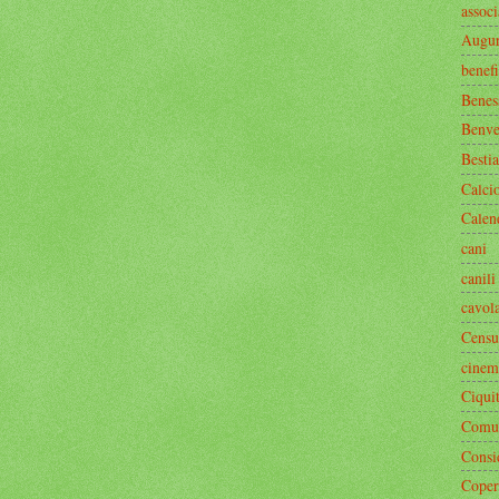
associ
Augur
benef
Benes
Benve
Bestia
Calci
Calen
cani
canili
cavol
Censu
cinem
Ciquit
Comun
Consi
Coper