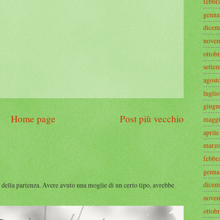
febbr
genna
dicem
novem
ottob
sette
agost
lugli
giugn
Home page
Post più vecchio
maggi
april
marzo
febbr
genna
dicem
 della partenza. Avere avuto una moglie di un certo tipo, avrebbe
novem
ottob