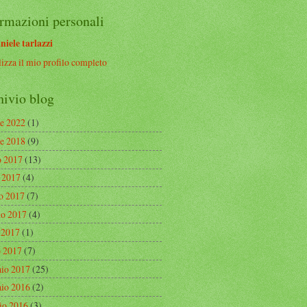
rmazioni personali
niele tarlazzi
izza il mio profilo completo
hivio blog
re 2022
(1)
re 2018
(9)
o 2017
(13)
o 2017
(4)
o 2017
(7)
o 2017
(4)
e 2017
(1)
 2017
(7)
aio 2017
(25)
aio 2016
(2)
io 2016
(3)