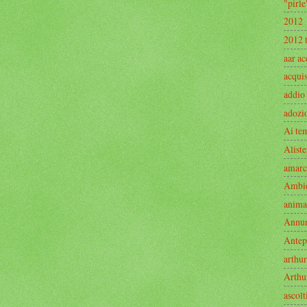
"pirle
2012
2012 
aar ac
acquis
addio
adozi
Ai te
Aliste
amarc
Ambi
anima
Annu
Antep
arthur
Arthu
ascolt