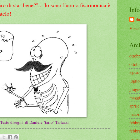
uro di star bene?"... Io sono l'uomo fisarmonica è
Info
telo!
da
Visual
Arc
ottob
ottob
agost
lugli
giugn
maggi
april
marzo
Testo disegni di Daniele "tarlo" Tarlazzi
febbr
febbr
genna