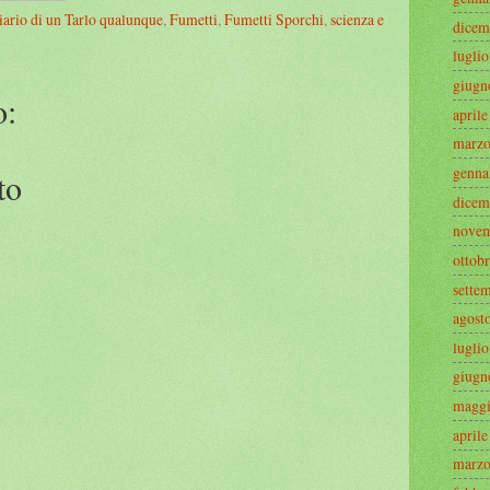
iario di un Tarlo qualunque
,
Fumetti
,
Fumetti Sporchi
,
scienza e
dicem
lugli
giugn
o:
april
marzo
genna
to
dicem
novem
ottob
sette
agost
lugli
giugn
maggi
april
marzo