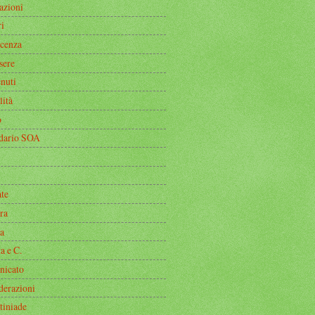
azioni
i
icenza
sere
nuti
lità
o
dario SOA
ate
ra
a
a e C.
icato
derazioni
tiniade