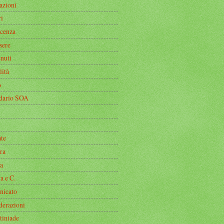
azioni
i
icenza
sere
nuti
lità
o
dario SOA
ate
ra
a
a e C.
icato
derazioni
tiniade