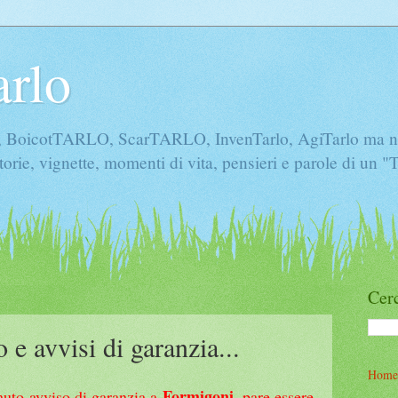
arlo
icotTARLO, ScarTARLO, InvenTarlo, AgiTarlo ma non 
torie, vignette, momenti di vita, pensieri e parole di un 
Cerc
e avvisi di garanzia...
Home
Formigoni
emuto avviso di garanzia a
, pare essere