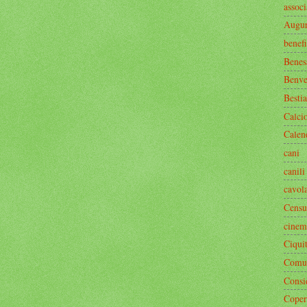
associ
Augur
benef
Benes
Benve
Bestia
Calci
Calen
cani
canili
cavol
Censu
cinem
Ciquit
Comun
Consi
Coper