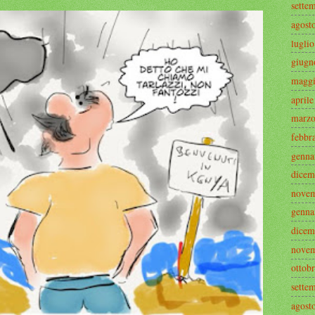
sette
agost
lugli
giugn
maggi
april
marzo
febbr
genna
dicem
novem
genna
dicem
novem
ottob
sette
agost