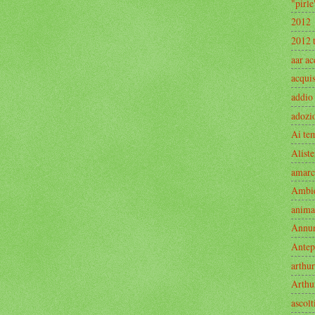
"pirle
2012
2012 
aar ac
acquis
addio
adozi
Ai te
Aliste
amarc
Ambi
anima
Annu
Antep
arthur
Arthu
ascolt