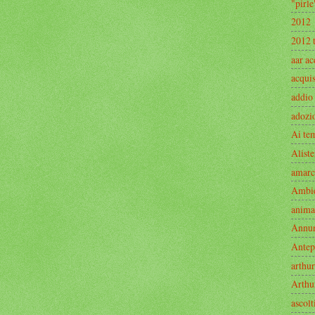
"pirle
2012
2012 
aar ac
acquis
addio
adozi
Ai te
Aliste
amarc
Ambi
anima
Annu
Antep
arthur
Arthu
ascolt