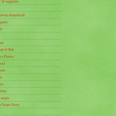
" di saggezza
tavole domenicali
quisti
ti
oni
mpi di Bah
r e Pinolo
ord
ente
li
nci
rime
 serpis
r Serpis Story
i