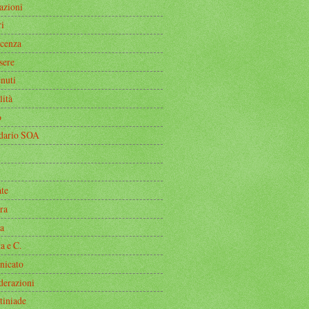
azioni
i
icenza
sere
nuti
lità
o
dario SOA
ate
ra
a
a e C.
icato
derazioni
tiniade