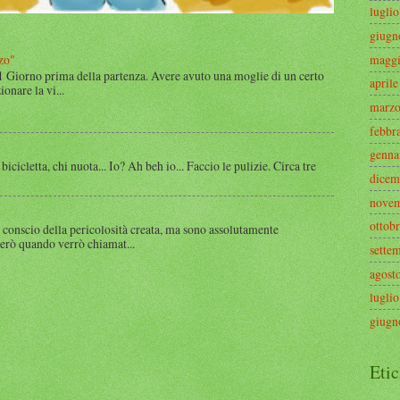
lugli
giugn
zo"
maggi
 1 Giorno prima della partenza. Avere avuto una moglie di un certo
april
onare la vi...
marzo
febbr
genna
 bicicletta, chi nuota... Io? Ah beh io... Faccio le pulizie. Circa tre
dicem
novem
ottob
 conscio della pericolosità creata, ma sono assolutamente
rerò quando verrò chiamat...
sette
agost
lugli
giugn
Etic