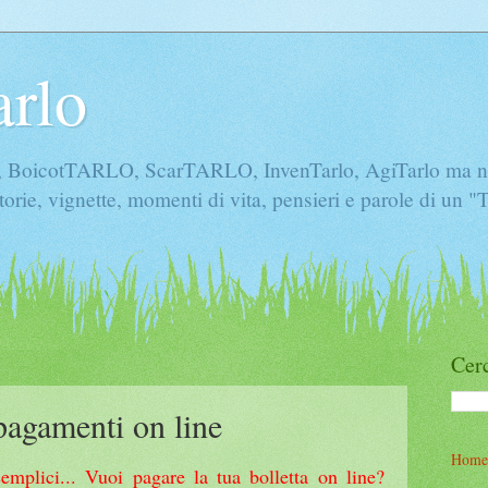
arlo
icotTARLO, ScarTARLO, InvenTarlo, AgiTarlo ma non 
torie, vignette, momenti di vita, pensieri e parole di un 
Cerc
pagamenti on line
Home
emplici... Vuoi pagare la tua bolletta on line?