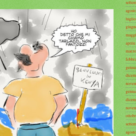
sette
agost
lugli
giugn
maggi
april
marzo
febbr
genna
dicem
novem
genna
dicem
novem
ottob
sette
agost