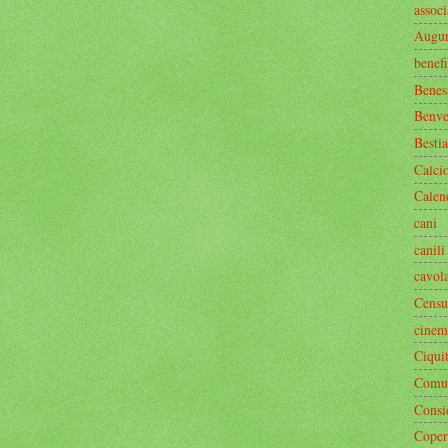
associ
Augur
benef
Benes
Benve
Bestia
Calci
Calen
cani
canili
cavol
Censu
cinem
Ciquit
Comun
Consi
Coper