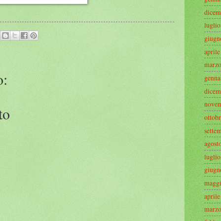
dicem
lugli
giugn
april
marzo
o:
genna
dicem
novem
to
ottob
sette
agost
lugli
giugn
maggi
april
marzo