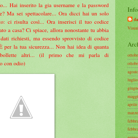
mo... Hai inserito la gia username e la password
Info
ne? Ma sei spettacolare... Ora dicci hai un solo
da
: ci risulta così... Ora inserisci il tuo codice
Visual
ato a casa? Ci spiace, allora nonostante tu abbia
i dati richiesti, ma essendo sprovvisto di codice
Arc
 È per la tua sicurezza... Non hai idea di quanta
bollette altri... (il primo che mi parla di
ottob
to con odio)
ottob
agost
lugli
giugn
maggi
april
marzo
febbr
febbr
genna