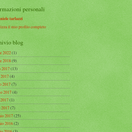
rmazioni personali
niele tarlazzi
izza il mio profilo completo
hivio blog
re 2022
(1)
re 2018
(9)
o 2017
(13)
o 2017
(4)
o 2017
(7)
o 2017
(4)
e 2017
(1)
 2017
(7)
aio 2017
(25)
aio 2016
(2)
io 2016
(3)