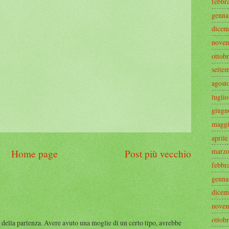
febbr
genna
dicem
novem
ottob
sette
agost
lugli
giugn
maggi
april
marzo
Home page
Post più vecchio
febbr
genna
dicem
novem
ottob
 della partenza. Avere avuto una moglie di un certo tipo, avrebbe