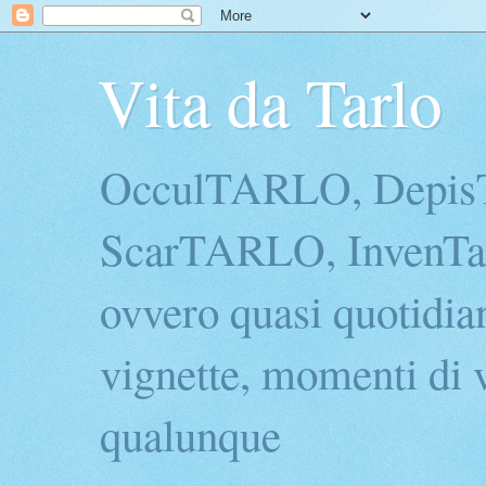
Vita da Tarlo
OcculTARLO, Depi
ScarTARLO, InvenTarl
ovvero quasi quotidian
vignette, momenti di v
qualunque