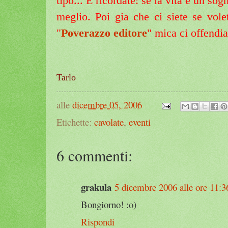
tipo... E ricordate: se la vita è un sog
meglio. Poi gia che ci siete se vole
"
Poverazzo editore
"
mica ci offendi
Tarlo
alle
dicembre 05, 2006
Etichette:
cavolate
,
eventi
6 commenti:
grakula
5 dicembre 2006 alle ore 11:3
Bongiorno! :o)
Rispondi