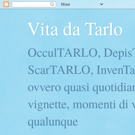
Vita da Tarlo
OcculTARLO, Depi
ScarTARLO, InvenTarl
ovvero quasi quotidian
vignette, momenti di v
qualunque